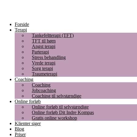
Forside
Terapi
Tankefeltterapi (TFT)
TFT til børn
Angst terapi
Parterapi
Stress behandling
Vrede terapi
Sorg terapi
Traumeterapi
Coaching
Coaching
Jobcoaching
Coaching til selvstændige
Online forløb
Online forløb til selvstændige
Online forløb Dit Indre Kompas
Gratis online workshop
Klienter siger
Blog
Priser