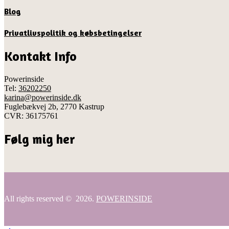
Blog
Privatlivspolitik og købsbetingelser
Kontakt Info
Powerinside
Tel:
36202250
karina@powerinside.dk
Fuglebækvej 2b, 2770 Kastrup
CVR: 36175761
Følg mig her
All rights reserved © 2026.
POWERINSIDE