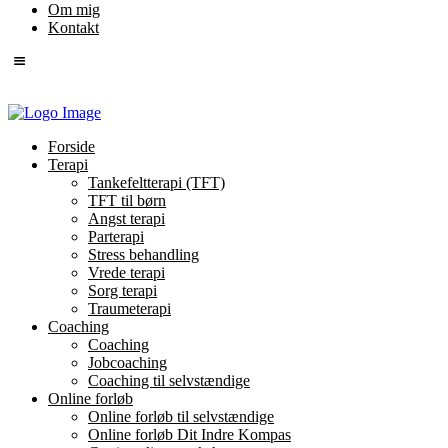
Om mig
Kontakt
Forside
Terapi
Tankefeltterapi (TFT)
TFT til børn
Angst terapi
Parterapi
Stress behandling
Vrede terapi
Sorg terapi
Traumeterapi
Coaching
Coaching
Jobcoaching
Coaching til selvstændige
Online forløb
Online forløb til selvstændige
Online forløb Dit Indre Kompas