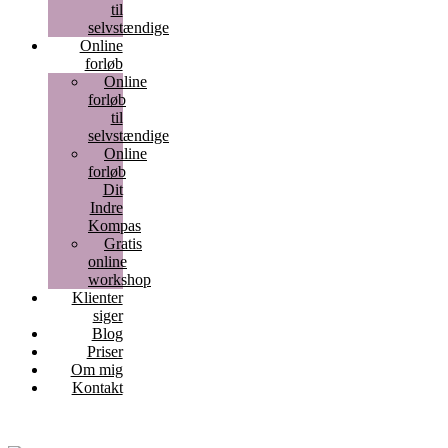
til
selvstændige
Online
forløb
Online
forløb
til
selvstændige
Online
forløb
Dit
Indre
Kompas
Gratis
online
workshop
Klienter
siger
Blog
Priser
Om mig
Kontakt