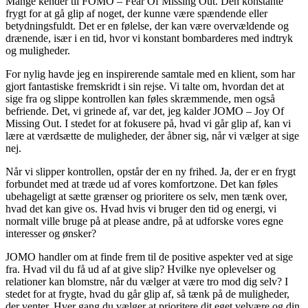
Mange kender til FOMO – Fear Of Missing Out. Den konstante
frygt for at gå glip af noget, der kunne være spændende eller
betydningsfuldt. Det er en følelse, der kan være overvældende og
drænende, især i en tid, hvor vi konstant bombarderes med indtryk
og muligheder.
For nylig havde jeg en inspirerende samtale med en klient, som har
gjort fantastiske fremskridt i sin rejse. Vi talte om, hvordan det at
sige fra og slippe kontrollen kan føles skræmmende, men også
befriende. Det, vi grinede af, var det, jeg kalder JOMO – Joy Of
Missing Out. I stedet for at fokusere på, hvad vi går glip af, kan vi
lære at værdsætte de muligheder, der åbner sig, når vi vælger at sige
nej.
Når vi slipper kontrollen, opstår der en ny frihed. Ja, der er en frygt
forbundet med at træde ud af vores komfortzone. Det kan føles
ubehageligt at sætte grænser og prioritere os selv, men tænk over,
hvad det kan give os. Hvad hvis vi bruger den tid og energi, vi
normalt ville bruge på at please andre, på at udforske vores egne
interesser og ønsker?
JOMO handler om at finde frem til de positive aspekter ved at sige
fra. Hvad vil du få ud af at give slip? Hvilke nye oplevelser og
relationer kan blomstre, når du vælger at være tro mod dig selv? I
stedet for at frygte, hvad du går glip af, så tænk på de muligheder,
der venter. Hver gang du vælger at prioritere dit eget velvære og din