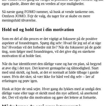
egen glæde, åbner der sig en verden af nye muligheder.
Så næste gang FOMO rammer, så husk at vende tankerne om.
Omfavn JOMO. Fejr de valg, du tager for at skabe en mere
meningsfuld tilværelse.
Hold ud og hold fast i din motivation
Som en del af din proces er det vigtigt at fokusere på de positive
aspekter af forandringen. Spørg dig selv: Hvad får jeg ud af at sige
fra? Hvordan vil det forbedre mit liv? Når du fokuserer på de gode
ting, som følger med forandringen, vil det give dig en stærkere
motivation til at holde fast.
Når du har identificeret den dårlige vane og har en plan, så begynd
at øve dig i det nye. Det kræver gentagelse og tålmodighed. Start
med små skridt, og husk, at det er normalt at falde tilbage i gamle
vaner. Hvis det sker, så vær ikke for hård ved dig selv – lær af
erfaringen og prøv igen.
Husk at fejre de små sejre. Hver gang du lykkes med at undgå den
dårlige vane eller tage et skridt mod din nye adfærd, så anerkend
det. Det vil styrke din motivation og gøre det lettere at fortsætte.