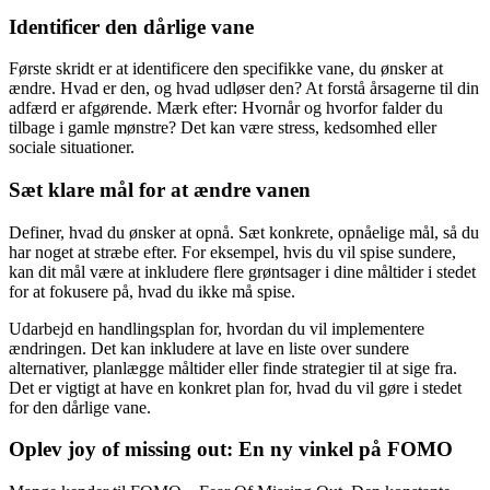
Identificer den dårlige vane
Første skridt er at identificere den specifikke vane, du ønsker at
ændre. Hvad er den, og hvad udløser den? At forstå årsagerne til din
adfærd er afgørende. Mærk efter: Hvornår og hvorfor falder du
tilbage i gamle mønstre? Det kan være stress, kedsomhed eller
sociale situationer.
Sæt klare mål for at ændre vanen
Definer, hvad du ønsker at opnå. Sæt konkrete, opnåelige mål, så du
har noget at stræbe efter. For eksempel, hvis du vil spise sundere,
kan dit mål være at inkludere flere grøntsager i dine måltider i stedet
for at fokusere på, hvad du ikke må spise.
Udarbejd en handlingsplan for, hvordan du vil implementere
ændringen. Det kan inkludere at lave en liste over sundere
alternativer, planlægge måltider eller finde strategier til at sige fra.
Det er vigtigt at have en konkret plan for, hvad du vil gøre i stedet
for den dårlige vane.
Oplev joy of missing out: En ny vinkel på FOMO