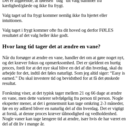
Det er afgørende, at følelsen “bag” dit valg stammer fra
kærlighed/glæde og ikke fra frygt.
Valg taget ud fra frygt kommer nemlig ikke fra hjertet eller
intuitionen.
Valg taget i frygt kommer ofte fra dit hoved og derfor FØLES
resultatet af det valg heller ikke godt.
Hvor lang tid tager det at ændre en vane?
Når du forsøger at ændre en vane, handler det om at gøre noget nyt,
og det kræver fokus og opmærksomhed. Det er sjældent en hurtig
proces, fordi for at det nye skal blive en del af din hverdag, skal du
arbejde for det, indtil det føles naturligt. Som jeg altid siger: “Easy is
earned.” Du skal investere tid og bevidsthed for at få det ønskede
resultat.
Forskning viser, at det typisk tager mellem 21 og 66 dage at ændre
en vane, men dette varierer selvfølgelig fra person til person. Nogle
eksperter mener, at det i gennemsnit kan tage omkring 2-3 måneder,
før en ny adfærd bliver en naturlig del af din hverdag. Det er vigtigt
at forstå, at denne proces kræver tålmodighed og vedholdenhed.
Nogle vaner kan tage længere tid at ændre, især hvis de har været en
del af dit liv i mange år.