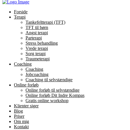
Forside
Terapi
Tankefeltterapi (TFT)
TFT til børn
Angst terapi
Parterapi
Stress behandling
Vrede terapi
Sorg terapi
Traumeterapi
Coaching
Coaching
Jobcoaching
Coaching til selvstændige
Online forløb
Online forløb til selvstændige
Online forløb Dit Indre Kompas
Gratis online workshop
Klienter siger
Blog
Priser
Om mig
Kontakt