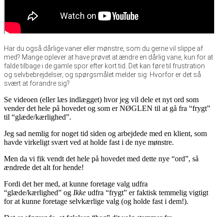
Har du også dårlige vaner eller mønstre, som du gerne vil slippe af
med? Mange oplever at have prøvet at ændre en dårlig vane, kun for at
falde tilbage i de gamle spor efter kort tid. Det kan føre til frustration
og selvbebrejdelser, og spørgsmålet melder sig: Hvorfor er det så
svært at forandre sig?
Se videoen (eller læs indlægget) hvor jeg vil dele et nyt ord som
vender det hele på hovedet og som er NØGLEN til at gå fra “frygt”
til “glæde/kærlighed”.
Jeg sad nemlig for noget tid siden og arbejdede med en klient, som
havde virkeligt svært ved at holde fast i de nye mønstre.
Men da vi fik vendt det hele på hovedet med dette nye “ord”, så
ændrede det alt for hende!
Fordi det her med, at kunne foretage valg udfra
“glæde/kærlighed” og
Ikke
udfra “frygt” er faktisk temmelig vigtigt
for at kunne foretage selvkærlige valg (og holde fast i dem!).