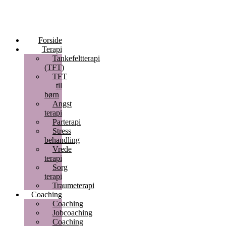
Forside
Terapi
Tankefeltterapi
(TFT)
TFT
til
børn
Angst
terapi
Parterapi
Stress
behandling
Vrede
terapi
Sorg
terapi
Traumeterapi
Coaching
Coaching
Jobcoaching
Coaching