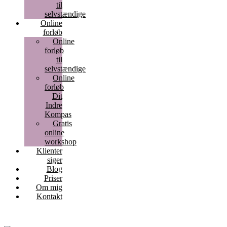
til
selvstændige
Online
forløb
Online
forløb
til
selvstændige
Online
forløb
Dit
Indre
Kompas
Gratis
online
workshop
Klienter
siger
Blog
Priser
Om mig
Kontakt