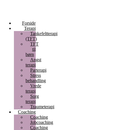
Forside
Terapi
Tankefeltterapi
(TFT)
TFT
til
børn
Angst
terapi
Parterapi
Stress
behandling
Vrede
terapi
Sorg
terapi
Traumeterapi
Coaching
Coaching
Jobcoaching
Coaching