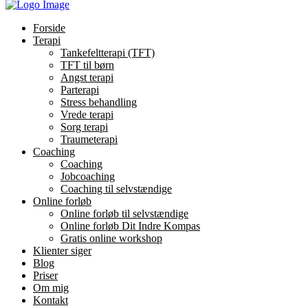
Forside
Terapi
Tankefeltterapi (TFT)
TFT til børn
Angst terapi
Parterapi
Stress behandling
Vrede terapi
Sorg terapi
Traumeterapi
Coaching
Coaching
Jobcoaching
Coaching til selvstændige
Online forløb
Online forløb til selvstændige
Online forløb Dit Indre Kompas
Gratis online workshop
Klienter siger
Blog
Priser
Om mig
Kontakt