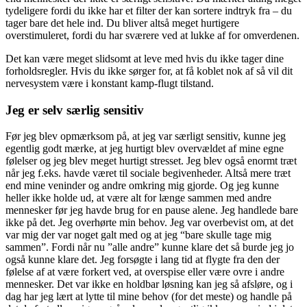
tydeligere fordi du ikke har et filter der kan sortere indtryk fra – du
tager bare det hele ind. Du bliver altså meget hurtigere
overstimuleret, fordi du har sværere ved at lukke af for omverdenen.
Det kan være meget slidsomt at leve med hvis du ikke tager dine
forholdsregler. Hvis du ikke sørger for, at få koblet nok af så vil dit
nervesystem være i konstant kamp-flugt tilstand.
Jeg er selv særlig sensitiv
Før jeg blev opmærksom på, at jeg var særligt sensitiv, kunne jeg
egentlig godt mærke, at jeg hurtigt blev overvældet af mine egne
følelser og jeg blev meget hurtigt stresset. Jeg blev også enormt træt
når jeg f.eks. havde været til sociale begivenheder. Altså mere træt
end mine veninder og andre omkring mig gjorde. Og jeg kunne
heller ikke holde ud, at være alt for længe sammen med andre
mennesker før jeg havde brug for en pause alene. Jeg handlede bare
ikke på det. Jeg overhørte min behov. Jeg var overbevist om, at det
var mig der var noget galt med og at jeg “bare skulle tage mig
sammen”. Fordi når nu ”alle andre” kunne klare det så burde jeg jo
også kunne klare det. Jeg forsøgte i lang tid at flygte fra den der
følelse af at være forkert ved, at overspise eller være ovre i andre
mennesker. Det var ikke en holdbar løsning kan jeg så afsløre, og i
dag har jeg lært at lytte til mine behov (for det meste) og handle på