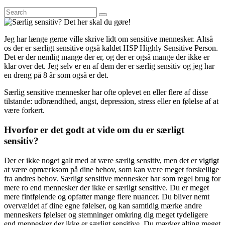
Jeg har længe gerne ville skrive lidt om sensitive mennesker. Altså
os der er særligt sensitive også kaldet HSP Highly Sensitive Person.
Det er der nemlig mange der er, og der er også mange der ikke er
klar over det. Jeg selv er en af dem der er særlig sensitiv og jeg har
en dreng på 8 år som også er det.
Særlig sensitive mennesker har ofte oplevet en eller flere af disse
tilstande: udbrændthed, angst, depression, stress eller en følelse af at
være forkert.
Hvorfor er det godt at vide om du er særligt
sensitiv?
Der er ikke noget galt med at være særlig sensitiv, men det er vigtigt
at være opmærksom på dine behov, som kan være meget forskellige
fra andres behov. Særligt sensitive mennesker har som regel brug for
mere ro end mennesker der ikke er særligt sensitive. Du er meget
mere fintfølende og opfatter mange flere nuancer. Du bliver nemt
overvældet af dine egne følelser, og kan samtidig mærke andre
menneskers følelser og stemninger omkring dig meget tydeligere
end mennesker der ikke er særligt sensitive. Du mærker alting meget