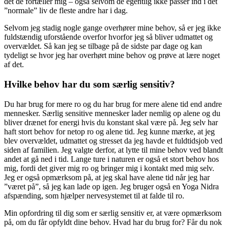
det de fortæller mig – også selvom de egentlig ikke passer ind i det
”normale” liv de fleste andre har i dag.
Selvom jeg stadig nogle gange overhører mine behov, så er jeg ikke
fuldstændig uforstående overfor hvorfor jeg så bliver udmattet og
overvældet. Så kan jeg se tilbage på de sidste par dage og kan
tydeligt se hvor jeg har overhørt mine behov og prøve at lære noget
af det.
Hvilke behov har du som særlig sensitiv?
Du har brug for mere ro og du har brug for mere alene tid end andre
mennesker. Særlig sensitive mennesker lader nemlig op alene og du
bliver drænet for energi hvis du konstant skal være på. Jeg selv har
haft stort behov for netop ro og alene tid. Jeg kunne mærke, at jeg
blev overvældet, udmattet og stresset da jeg havde et fuldtidsjob ved
siden af familien. Jeg valgte derfor, at lytte til mine behov ved blandt
andet at gå ned i tid. Lange ture i naturen er også et stort behov hos
mig, fordi det giver mig ro og bringer mig i kontakt med mig selv.
Jeg er også opmærksom på, at jeg skal have alene tid når jeg har
”været på”, så jeg kan lade op igen. Jeg bruger også en Yoga Nidra
afspænding, som hjælper nervesystemet til at falde til ro.
Min opfordring til dig som er særlig sensitiv er, at være opmærksom
på, om du får opfyldt dine behov. Hvad har du brug for? Får du nok